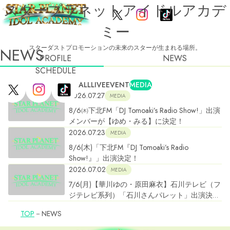
スタープラネットアイドルアカデ
ミー
スターダストプロモーションの未来のスターが生まれる場所。
NEWS
PROFILE
NEWS
SCHEDULE
ALL
LIVE
EVENT
MEDIA
2026.07.27
MEDIA
8/6㈭下北FM「DJ Tomoaki’s Radio Show!」出演
メンバーが【ゆめ・みる】に決定！
2026.07.23
MEDIA
8/6(木)「下北FM『DJ Tomoaki’s Radio
Show!』」出演決定！
2026.07.02
MEDIA
7/6(月)【華川ゆの・原田麻衣】石川テレビ（フ
ジテレビ系列）「石川さんパレット」出演決
定！
TOP
NEWS