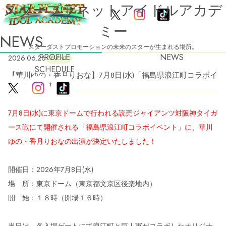
スタープラネットアイドルアカデ
ミー
NEWS
スターダストプロモーションの未来のスターが生まれる場所。
PROFILE
NEWS
2026.06.26
EVENT
SCHEDULE
【華川ゆの・香月りおな】7月8日(水)「福島県浪江町コラボイ
ベント」出演決定！
7月8日(水)に東京ドームで行われる読売ジャイアンツ対阪神タイガ
ース戦にて開催される「福島県浪江町コラボイベント」に、華川
ゆの・香月りおなの出演が決定いたしました！
開催日：2026年7月8日(水)
場 所：東京ドーム（東京都文京区後楽地内）
開 始：１８時（開場１６時）
当日は、各入場ゲートにて浪江町と巨人軍がコラボしたオリジナ