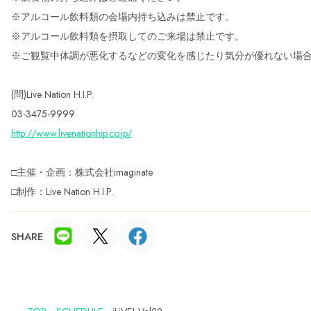
※アルコール飲料類の会場内持ち込みは禁止です。
※アルコール飲料類を摂取してのご来場は禁止です。
※ご観覧中体調が悪化するなどの変化を感じたり気分が優れない場
(問)Live Nation H.I.P.
03-3475-9999
http://www.livenationhip.co.jp/
□主催・企画：株式会社imaginate
□制作：Live Nation H.I.P.
SHARE