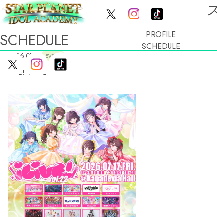
PROFILE
SCHEDULE
SCHEDULE
2026.07.17
EVENT
iLiVE! Vol22