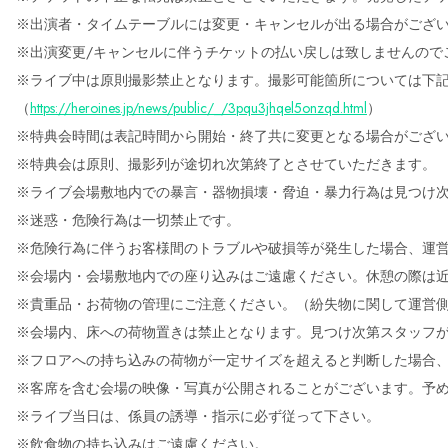
※出演者・タイムテーブルには変更・キャンセルが出る場合がござ
※出演変更/キャンセルに伴うチケットの払い戻しは致しませんので
※ライブ中は原則撮影禁止となります。撮影可能箇所については下記
（
https://heroines.jp/news/public/_/3pqu3jhqel5onzqd.html
）
※特典会時間は表記時間から開始・終了共に変更となる場合がござ
※特典会は原則、撮影列が途切れ次第終了とさせていただきます。
※ライブ会場敷地内での暴言・器物損壊・脅迫・暴力行為は見つけ次第
※迷惑・危険行為は一切禁止です。
※危険行為に伴うお客様間のトラブルや破損等が発生した場合、運
※会場内・会場敷地内での座り込みはご遠慮ください。休憩の際は
※貴重品・お荷物の管理にご注意ください。（紛失物に関して運営
※会場内、床への荷物置きは禁止となります。見つけ次第スタッフ
※フロアへの持ち込みの荷物が一定サイズを超えると判断した場合
※客席を含む会場の映像・写真が公開されることがございます。予
※ライブ当日は、係員の誘導・指示に必ず従って下さい。
※飲食物の持ち込みはご遠慮ください。